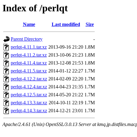
Index of /perlqt
Name
Last modified
Size
Parent Directory
-
perlqt-4.11.1.tar.xz
2013-09-16 21:20
1.8M
perlqt-4.11.2.tar.xz
2013-10-06 21:23
1.8M
perlqt-4.11.4.tar.xz
2013-12-08 21:53
1.8M
perlqt-4.11.5.tar.xz
2014-01-12 22:27
1.7M
perlqt-4.12.2.tar.xz
2014-02-09 22:20
1.7M
perlqt-4.12.4.tar.xz
2014-04-23 21:35
1.7M
perlqt-4.12.5.tar.xz
2014-05-20 21:22
1.7M
perlqt-4.13.3.tar.xz
2014-10-11 22:19
1.7M
perlqt-4.14.3.tar.xz
2014-12-21 23:01
1.7M
Apache/2.4.61 (Unix) OpenSSL/3.0.13 Server at kmq.jp.distfiles.macp